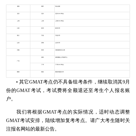
省份
城市
考点名称
北京
北京
北京GMAT考点
上海
上海
上海GMAT考点
江苏
苏州
苏州大学
浙江
宁波
宁波大学
山东
济南
山东大学
河南
郑州
河南省招生办公室
深圳
深圳赛格人才培训中心
广东
广州
广州GMAT考点
陕西
西安
西安外国语大学
• 其它GMAT考点仍不具备组考条件，继续取消其9月
份的GMAT考试，考试费将全额退还至考生个人报名账
户。
我们将根据GMAT考点的实际情况，适时动态调整
GMAT考试安排，陆续增加复考考点。请广大考生随时关
注报名网站的最新公告。