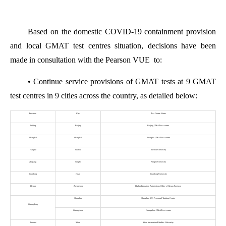
Based on the domestic COVID-19 containment provision
and local GMAT test centres situation, decisions have been
made in consultation with the Pearson VUE to:
• Continue service provisions of GMAT tests at 9 GMAT
test centres in 9 cities across the country, as detailed below:
Province
City
Test Centre Name
Beijing
Beijing
Beijing GMAT test centre
Shanghai
Shanghai
Shanghai GMAT test centre
Jiangsu
Suzhou
Suzhou University
Zhejiang
Ningbo
Ningbo University
Shandong
Jinan
Shandong University
Henan
Zhengzhou
Higher Education Admissions Office of Henan Province
Shenzhen
Shenzhen SEG Personnel Training Centre
Guangdong
Guangzhou
Guangzhou GMAT test centre
Shaanxi
Xi’an
Xi’an International Studies University