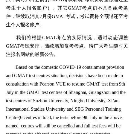
考生个人报名账户）。其它GMAT考点仍不具备组考条
件，继续取消其7月份GMAT考试，考试费将全额退还至考
生个人报名账户。
我们将根据GMAT考点的实际情况，适时动态调整
GMAT考试安排，陆续增加复考考点。请广大考生随时关
注报名网站的最新公告。
Based on the domestic COVID-19 containment provision
and GMAT test centres situation, decisions have been made in
consultation with Pearson VUE to resume GMAT test from 9th
July in the GMAT test centres of Shanghai, Guangzhou and the
test centres of Suzhou University, Ningbo University, Xi’an
International Studies University and SEG Personnel Training
Centre(6 centres in total, the tests before 9th July in the above-
named centres will still be cancelled and full test fees will be